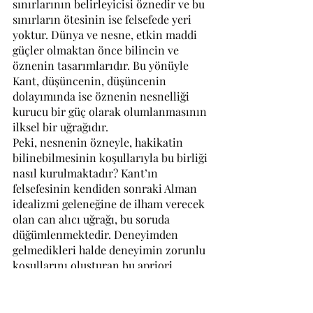
sınırlarının belirleyicisi öznedir ve bu 
sınırların ötesinin ise felsefede yeri 
yoktur. Dünya ve nesne, etkin maddi 
güçler olmaktan önce bilincin ve 
öznenin tasarımlarıdır. Bu yönüyle 
Kant, düşüncenin, düşüncenin 
dolayımında ise öznenin nesnelliği 
kurucu bir güç olarak olumlanmasının 
ilksel bir uğrağıdır.
Peki, nesnenin özneyle, hakikatin 
bilinebilmesinin koşullarıyla bu birliği 
nasıl kurulmaktadır? Kant’ın 
felsefesinin kendiden sonraki Alman 
idealizmi geleneğine de ilham verecek 
olan can alıcı uğrağı, bu soruda 
düğümlenmektedir. Deneyimden 
gelmedikleri halde deneyimin zorunlu 
koşullarını oluşturan bu apriori 
kavramlarımızın deneyim için geçerli 
olduklarını nasıl bilebiliriz? Kant’ın 
transandantal dedüksiyon tartışması 