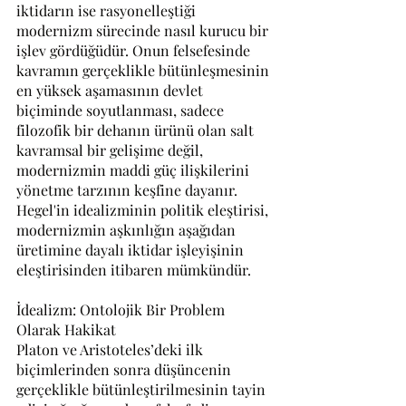
iktidarın ise rasyonelleştiği 
modernizm sürecinde nasıl kurucu bir 
işlev gördüğüdür. Onun felsefesinde 
kavramın gerçeklikle bütünleşmesinin 
en yüksek aşamasının devlet 
biçiminde soyutlanması, sadece 
filozofik bir dehanın ürünü olan salt 
kavramsal bir gelişime değil, 
modernizmin maddi güç ilişkilerini 
yönetme tarzının keşfine dayanır. 
Hegel'in idealizminin politik eleştirisi, 
modernizmin aşkınlığın aşağıdan 
üretimine dayalı iktidar işleyişinin 
eleştirisinden itibaren mümkündür.
İdealizm: Ontolojik Bir Problem 
Olarak Hakikat
Platon ve Aristoteles’deki ilk 
biçimlerinden sonra düşüncenin 
gerçeklikle bütünleştirilmesinin tayin 