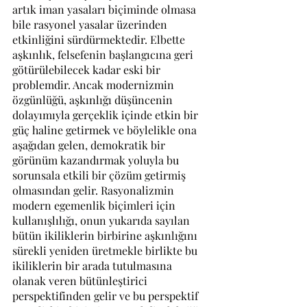
artık iman yasaları biçiminde olmasa 
bile rasyonel yasalar üzerinden 
etkinliğini sürdürmektedir. Elbette 
aşkınlık, felsefenin başlangıcına geri 
götürülebilecek kadar eski bir 
problemdir. Ancak modernizmin 
özgünlüğü, aşkınlığı düşüncenin 
dolayımıyla gerçeklik içinde etkin bir 
güç haline getirmek ve böylelikle ona 
aşağıdan gelen, demokratik bir 
görünüm kazandırmak yoluyla bu 
sorunsala etkili bir çözüm getirmiş 
olmasından gelir. Rasyonalizmin 
modern egemenlik biçimleri için 
kullanışlılığı, onun yukarıda sayılan 
bütün ikiliklerin birbirine aşkınlığını 
sürekli yeniden üretmekle birlikte bu 
ikiliklerin bir arada tutulmasına 
olanak veren bütünleştirici 
perspektifinden gelir ve bu perspektif 