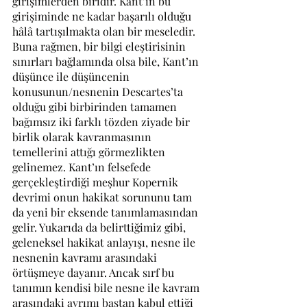
girişimlerden biridir. Kant’ın bu 
girişiminde ne kadar başarılı olduğu 
hâlâ tartışılmakta olan bir meseledir. 
Buna rağmen, bir bilgi eleştirisinin 
sınırları bağlamında olsa bile, Kant’ın 
düşünce ile düşüncenin 
konusunun/nesnenin Descartes’ta 
olduğu gibi birbirinden tamamen 
bağımsız iki farklı tözden ziyade bir 
birlik olarak kavranmasının 
temellerini attığı görmezlikten 
gelinemez. Kant’ın felsefede 
gerçekleştirdiği meşhur Kopernik 
devrimi onun hakikat sorununu tam 
da yeni bir eksende tanımlamasından 
gelir. Yukarıda da belirttiğimiz gibi, 
geleneksel hakikat anlayışı, nesne ile 
nesnenin kavramı arasındaki 
örtüşmeye dayanır. Ancak sırf bu 
tanımın kendisi bile nesne ile kavram 
arasındaki ayrımı baştan kabul ettiği 