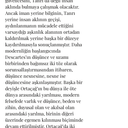
güvencesini, Tanrı’da değil insan 
aklında bulmaya çalışmak olacaktır. 
Ancak iman yerine bilginin, Tanrı 
yerine insan aklının geçişi, 
aydınlanmanın mücadele ettiğini 
varsaydığı aşkınlık alanının ortadan 
kaldırılmak yerine başka bir düzeye 
kaydırılmasıyla sonuçlanmıştır. Daha 
modernliğin başlangıcında 
Descartes’ın düşünce ve uzamı 
birbirinden bağımsız iki töz olarak 
sorunsallaştırmasından itibaren, 
düşünce nesnesine, nesne ise 
düşüncesine aşkınlaşmıştır. Başka bir 
deyişle Ortaçağ’ın bu dünya ile öte 
dünya arasındaki yarılması, modern 
felsefede varlık ve düşünce, beden ve 
zihin, duyusal olan ve akılsal olan 
arasındaki yarılma, birinin diğeri 
üzerinde egemen kılınması biçiminde 
devam ettirilmiştir. Ortaçağ’da iki 