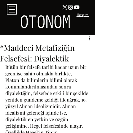
İletişim
*Maddeci Metafiziğin
Felsefesi: Diyalektik
Bütün bir felsefe tarihi kadar uzun bir 
geçmişe sahip olmakla birlikte, 
Platon’da bilimlerin bilimi olarak 
konumlandırılmasından sonra 
diyalektiğin, felsefede etkili bir şekilde 
yeniden gündeme geldiği ilk uğrak, 19. 
yüzyıl Alman idealizmidir. Alman 
idealizmi geleneği içinde ise, 
diyalektik en yetkin ve özgün 
gelişimine, Hegel felsefesinde ulaşır. 
Özellikle Hegel’in Tin’in 