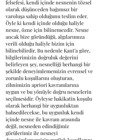
felsefesi, kendi içinde nesnenin tözsel 
olarak düşünceden bağımsız bir 
varoluşa sahip olduğunu teslim eder. 
Öyle ki kendi içinde olduğu haliyle 
nesne, özne için bilinemezdir. Nesne 
ancak bize göründüğü, algılarımıza 
verili olduğu haliyle bizim için 
bilinebilirdir. Bu nedenle Kant’a göre, 
bilgilerimizin doğruluk değerini 
belirleyen şey, nesnelliği herhangi bir 
şekilde deneyimlememizin evrensel ve 
zorunlu koşullarını oluşturan, 
zihnimizin apriori kavramlarına 
uygun ve bu yönüyle doğru nesnelerin 
seçilmesidir. Öyleyse hakikatin koşulu 
olarak herhangi bir uygunluktan 
bahsedilecekse, bu uygunluk kendi 
içinde nesne ile kavram arasında 
değil, nesneden edindiğimiz 
görülerimiz ile nesneyi 
deneyimlememizin mutlak koşullarını 