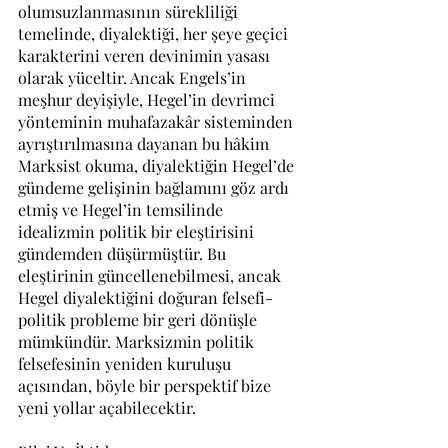
olumsuzlanmasının sürekliliği 
temelinde, diyalektiği, her şeye geçici 
karakterini veren devinimin yasası 
olarak yüceltir. Ancak Engels’in 
meşhur deyişiyle, Hegel’in devrimci 
yönteminin muhafazakâr sisteminden 
ayrıştırılmasına dayanan bu hâkim 
Marksist okuma, diyalektiğin Hegel’de 
gündeme gelişinin bağlamını göz ardı 
etmiş ve Hegel’in temsilinde 
idealizmin politik bir eleştirisini 
gündemden düşürmüştür. Bu 
eleştirinin güncellenebilmesi, ancak 
Hegel diyalektiğini doğuran felsefi-
politik probleme bir geri dönüşle 
mümkündür. Marksizmin politik 
felsefesinin yeniden kuruluşu 
açısından, böyle bir perspektif bize 
yeni yollar açabilecektir.