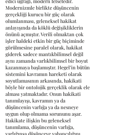
edici uğrağı, modern felsefedir. 
Modernizmle birlikte düşüncenin 
gerçekliği kurucu bir güç olarak 
olumlanması, geleneksel hakikat 
anlayışında da köklü değişikliklerin 
önünü açmıştır. Verili olmaktan çok 
işler haldeki etkin bir güç biçiminde 
görülmesine paralel olarak, hakikat 
giderek sadece mantıkbilimsel değil 
aynı zamanda varlıkbilimsel bir boyut 
kazanmaya başlamıştır. Hegel’in bütün 
sistemini kavramın hareketi olarak 
soyutlamasının arkasında, hakikati 
böyle bir ontolojik gerçeklik olarak ele 
alması yatmaktadır. Onun hakikati 
tanımlayışı, kavramın ya da 
düşüncenin varlığa ya da nesneye 
uygun olup olmama sorununu aşar. 
Hakikate ilişkin bu geleneksel 
tanımlama, düşüncenin varlığa, 
varlığınsa düşünceye yabancılığını 