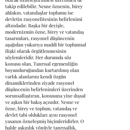
takip edilebilir. Nesne öznenin, birey 
ahlakın, vatandaşlar toplumu ise 
devletin rasyonelitesinin belirlenimi 
altındadır. Başka bir deyişle, 
modernizmin özne, birey ve vatandaş 
tasarımları, rasyonel düşüncenin 
aşağıdan yukarıya maddi bir toplumsal 
ilişki olarak örgütlenmesinin 
söylemleridir. Her durumda söz 
konusu olan, Tanrısal egemenliğin 
boyunduruğundan kurtarılmış olan 
varlık alanlarını kendi özgün 
dinamiklerinden ziyade rasyonel 
düşüncenin belirlenimleri üzerinden 
sorunsallaştıran, konusuna yine dışsal 
ve aşkın bir bakış açısıdır. Nesne ve 
özne, birey ve toplum, vatandaş ve 
devlet tabi oldukları aynı rasyonel 
yasanın özneleşmiş biçimleridirler. O 
halde aşkınlık yönüyle tanrısallık, 