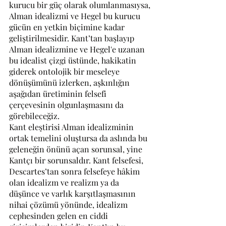
kurucu bir güç olarak olumlanmasıysa, 
Alman idealizmi ve Hegel bu kurucu 
gücün en yetkin biçimine kadar 
geliştirilmesidir. Kant’tan başlayıp 
Alman idealizmine ve Hegel'e uzanan 
bu idealist çizgi üstünde, hakikatin 
giderek ontolojik bir meseleye 
dönüşümünü izlerken, aşkınlığın 
aşağıdan üretiminin felsefi 
çerçevesinin olgunlaşmasını da 
görebileceğiz.
Kant eleştirisi Alman idealizminin 
ortak temelini oluştursa da aslında bu 
geleneğin önünü açan sorunsal, yine 
Kantçı bir sorunsaldır. Kant felsefesi, 
Descartes’tan sonra felsefeye hâkim 
olan idealizm ve realizm ya da 
düşünce ve varlık karşıtlaşmasının 
nihai çözümü yönünde, idealizm 
cephesinden gelen en ciddi 