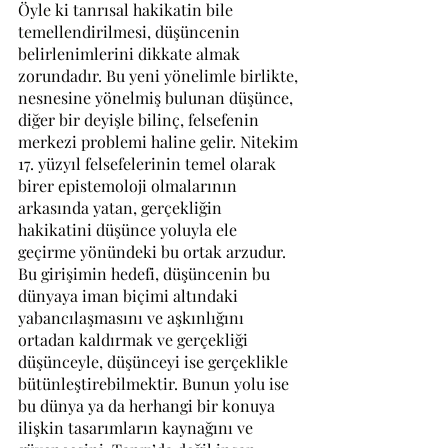
Öyle ki tanrısal hakikatin bile 
temellendirilmesi, düşüncenin 
belirlenimlerini dikkate almak 
zorundadır. Bu yeni yönelimle birlikte, 
nesnesine yönelmiş bulunan düşünce, 
diğer bir deyişle bilinç, felsefenin 
merkezi problemi haline gelir. Nitekim 
17. yüzyıl felsefelerinin temel olarak 
birer epistemoloji olmalarının 
arkasında yatan, gerçekliğin 
hakikatini düşünce yoluyla ele 
geçirme yönündeki bu ortak arzudur. 
Bu girişimin hedefi, düşüncenin bu 
dünyaya iman biçimi altındaki 
yabancılaşmasını ve aşkınlığını 
ortadan kaldırmak ve gerçekliği 
düşünceyle, düşünceyi ise gerçeklikle 
bütünleştirebilmektir. Bunun yolu ise 
bu dünya ya da herhangi bir konuya 
ilişkin tasarımların kaynağını ve 