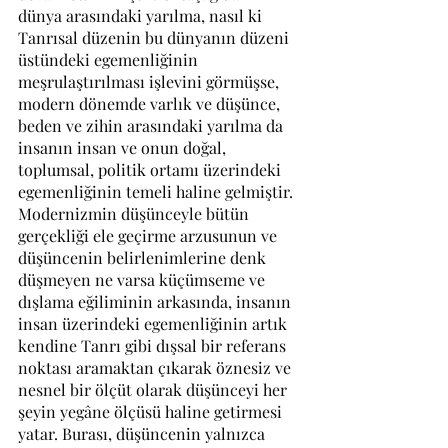
dünya arasındaki yarılma, nasıl ki 
Tanrısal düzenin bu dünyanın düzeni 
üstündeki egemenliğinin 
meşrulaştırılması işlevini görmüşse, 
modern dönemde varlık ve düşünce, 
beden ve zihin arasındaki yarılma da 
insanın insan ve onun doğal, 
toplumsal, politik ortamı üzerindeki 
egemenliğinin temeli haline gelmiştir. 
Modernizmin düşünceyle bütün 
gerçekliği ele geçirme arzusunun ve 
düşüncenin belirlenimlerine denk 
düşmeyen ne varsa küçümseme ve 
dışlama eğiliminin arkasında, insanın 
insan üzerindeki egemenliğinin artık 
kendine Tanrı gibi dışsal bir referans 
noktası aramaktan çıkarak öznesiz ve 
nesnel bir ölçüt olarak düşünceyi her 
şeyin yegâne ölçüsü haline getirmesi 
yatar. Burası, düşüncenin yalnızca 