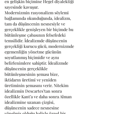
en gelişkin biçimine Hegel diyalektiği 
sayesinde kavuşur.
Modernizmin rasyonalizm söylemi 
bağlamında okunduğunda, idealizm, 
tam da düşüncenin nesnesiyle ve 
gerçeklikle genişleyen bir biçimde bu 
bütünleşme çabasının felsefedeki 
temsilidir. İdealizmde düşüncenin 
gerçekliği kurucu gücü, modernizmde 
egemenliğin yönetme gücünün 
soyutlanmış biçimidir ve aynı 
belirlenimlere sahiptir. İdealizmde 
düşüncenin gerçeklikle 
bütünleşmesinin şeması bize, 
iktidarın üretimi ve yeniden 
üretiminin şemasını verir. Nitekim 
idealizmin Descartes’tan sonra 
özellikle Kant’a ve daha sonra Alman 
idealizmine uzanan çizgisi, 
düşüncenin sadece nesnesine 
yönelmiş olduğu haliyle öznel bir 