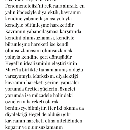
Fenomenolojisi’ni referans alırsak, en 
yalın ifadesiyle diyalektik, kavramın 
kendine yabancılaşması yoluyla 
kendiyle bütünleşme hareketidir. 
Kavramın yabancılaşması karşıtında 
kendini olumsuzlaması, kendiyle 
bütünleşme hareketi ise kendi 
olumsuzlamasını olumsuzlamak 
yoluyla kendine geri dönüşüdür. 
Hegel’in idealizminin eleştirisinin 
Marx’la birlikte tamamlanmış olduğu 
varsayımıyla Marksizm, diyalektiği 
kavramın hareketi yerine, yapısalcı 
yorumda üretici güçlerin, öznelci 
yorumda ise mücadele halindeki 
öznelerin hareketi olarak 
benimseyebilmiştir. Her iki okuma da 
diyalektiği Hegel’de olduğu gibi 
kavramın hareketi olma niteliğinden 
koparır ve olumsuzlamanın 