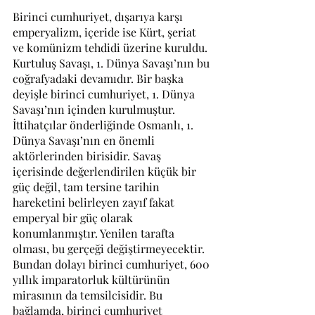
Birinci cumhuriyet, dışarıya karşı 
emperyalizm, içeride ise Kürt, şeriat 
ve komünizm tehdidi üzerine kuruldu. 
Kurtuluş Savaşı, 1. Dünya Savaşı’nın bu 
coğrafyadaki devamıdır. Bir başka 
deyişle birinci cumhuriyet, 1. Dünya 
Savaşı’nın içinden kurulmuştur. 
İttihatçılar önderliğinde Osmanlı, 1. 
Dünya Savaşı’nın en önemli 
aktörlerinden birisidir. Savaş 
içerisinde değerlendirilen küçük bir 
güç değil, tam tersine tarihin 
hareketini belirleyen zayıf fakat 
emperyal bir güç olarak 
konumlanmıştır. Yenilen tarafta 
olması, bu gerçeği değiştirmeyecektir. 
Bundan dolayı birinci cumhuriyet, 600 
yıllık imparatorluk kültürünün 
mirasının da temsilcisidir. Bu 
bağlamda, birinci cumhuriyet 