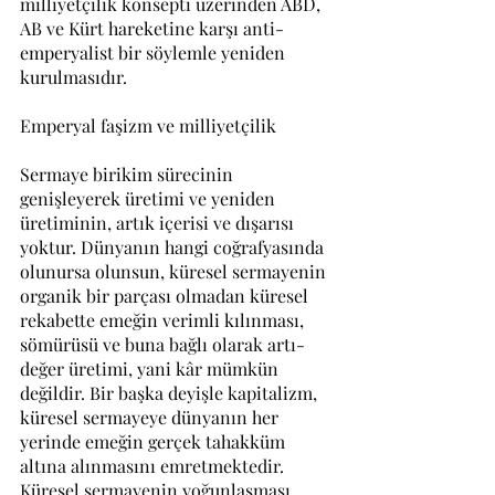
milliyetçilik konsepti üzerinden ABD, 
AB ve Kürt hareketine karşı anti-
emperyalist bir söylemle yeniden 
kurulmasıdır.
Emperyal faşizm ve milliyetçilik
Sermaye birikim sürecinin 
genişleyerek üretimi ve yeniden 
üretiminin, artık içerisi ve dışarısı 
yoktur. Dünyanın hangi coğrafyasında 
olunursa olunsun, küresel sermayenin 
organik bir parçası olmadan küresel 
rekabette emeğin verimli kılınması, 
sömürüsü ve buna bağlı olarak artı-
değer üretimi, yani kâr mümkün 
değildir. Bir başka deyişle kapitalizm, 
küresel sermayeye dünyanın her 
yerinde emeğin gerçek tahakküm 
altına alınmasını emretmektedir. 
Küresel sermayenin yoğunlaşması, 