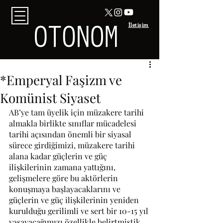
İletişim
*Emperyal Faşizm ve
Komünist Siyaset
AB’ye tam üyelik için müzakere tarihi 
almakla birlikte sınıflar mücadelesi 
tarihi açısından önemli bir siyasal 
sürece girdiğimizi, müzakere tarihi 
alana kadar güçlerin ve güç 
ilişkilerinin zamana yattığını, 
gelişmelere göre bu aktörlerin 
konuşmaya başlayacaklarını ve 
güçlerin ve güç ilişkilerinin yeniden 
kurulduğu gerilimli ve sert bir 10-15 yıl 
yaşayacağımızı özellikle belirtmiştik. 