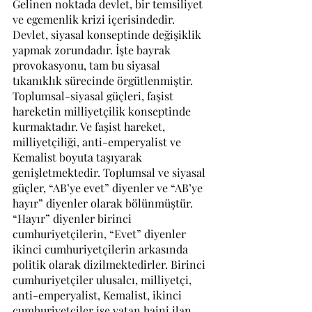
Gelinen noktada devlet, bir temsiliyet 
ve egemenlik krizi içerisindedir. 
Devlet, siyasal konseptinde değişiklik 
yapmak zorundadır. İşte bayrak 
provokasyonu, tam bu siyasal 
tıkanıklık sürecinde örgütlenmiştir. 
Toplumsal-siyasal güçleri, faşist 
hareketin milliyetçilik konseptinde 
kurmaktadır. Ve faşist hareket, 
milliyetçiliği, anti-emperyalist ve 
Kemalist boyuta taşıyarak 
genişletmektedir. Toplumsal ve siyasal 
güçler, “AB’ye evet” diyenler ve “AB’ye 
hayır” diyenler olarak bölünmüştür. 
“Hayır” diyenler birinci 
cumhuriyetçilerin, “Evet” diyenler 
ikinci cumhuriyetçilerin arkasında 
politik olarak dizilmektedirler. Birinci 
cumhuriyetçiler ulusalcı, milliyetçi, 
anti-emperyalist, Kemalist, ikinci 
cumhuriyetçiler ise vatan haini ilan 