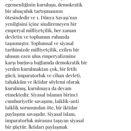
egemenliğinin kuruluşu, demokratik 
bir ulusçuluk tartışmasının 
ötesindedir ve 1. Dünya Savaşı’nın 
yenilgisini içine sindiremeyen bir 
emperyal milliyetçilik, her zaman 
devletin ve toplumun ruhunda 
taşınmıştır. Toplumsal ve siyasal 
tarihimizde milliyetçilik, ezilen bir 
ulusun ezen ulus emperyalizmine 
karşı burjuva bağlamda demokratik bir 
yerden kurulmaktan çok, bir fetih 
gücü, imparatorluk ve cihan devleti, 
tahakküm ve iktidar söylemi olarak 
kurulmuş, kurulmaya da devam 
etmektedir. Siyasal islamın birinci 
cumhuriyetle savaşımı, laiklik-anti 
laiklik sorunundan öte, bir iktidar 
paylaşımı savaşıdır. Siyasal islam, 
imparatorluk mirasını taşıyan siyasal 
bir güçtür. İktidarı paylaşmak 