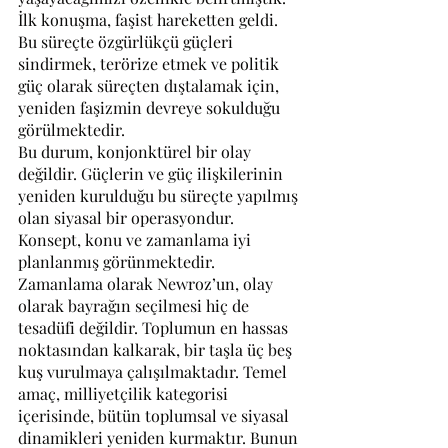
İlk konuşma, faşist hareketten geldi. 
Bu süreçte özgürlükçü güçleri 
sindirmek, terörize etmek ve politik 
güç olarak süreçten dıştalamak için, 
yeniden faşizmin devreye sokulduğu 
görülmektedir.
Bu durum, konjonktürel bir olay 
değildir. Güçlerin ve güç ilişkilerinin 
yeniden kurulduğu bu süreçte yapılmış 
olan siyasal bir operasyondur. 
Konsept, konu ve zamanlama iyi 
planlanmış görünmektedir. 
Zamanlama olarak Newroz’un, olay 
olarak bayrağın seçilmesi hiç de 
tesadüfi değildir. Toplumun en hassas 
noktasından kalkarak, bir taşla üç beş 
kuş vurulmaya çalışılmaktadır. Temel 
amaç, milliyetçilik kategorisi 
içerisinde, bütün toplumsal ve siyasal 
dinamikleri yeniden kurmaktır. Bunun 