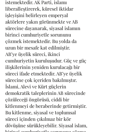
istemektedir. AK Parti, islamı 
liberalleştirerek, küresel iktidar 
işleyişini belirleyen emperyal 
aktörlere yakın görünmekte ve AB 
sürecine dayanarak, siyasal islamın 
birinci cumhuriyetle sorununu 
çözmek istemektedir. Bu yolda da 
uzun bir mesafe kat edilmiştir.
AB’ye üyelik süreci, ikinci 
cumhuriyetin kuruluşudur. Güç ve güç 
ilişkilerinin yeniden kurulacağı bir 
süreci ifade etmektedir. AB’ye üyelik 
sürecine çok içeriden bakılmıştır. 
İslami, Alevi ve Kürt güçlerin 
demokratik taleplerinin AB sürecinde 
çözüleceği öngörüsü, ciddi bir 
kitlenmeyi de beraberinde getirmiştir. 
Bu kitlenme, siyasal ve toplumsal 
süreci içinden çıkılmaz bir kör 
dövüşüne sürükleyebilir. Siyasal islam, 
birinci cumhuriyetle sorununu çözme 