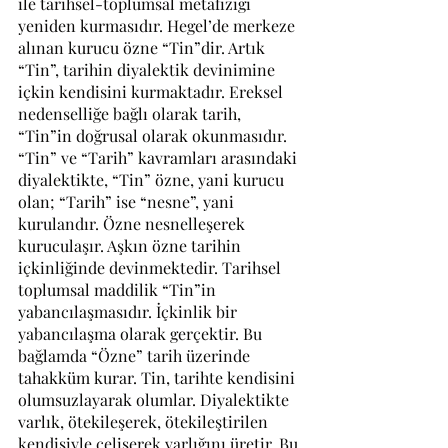
ile tarihsel-toplumsal metafiziği 
yeniden kurmasıdır. Hegel’de merkeze 
alınan kurucu özne “Tin”dir. Artık 
“Tin”, tarihin diyalektik devinimine 
içkin kendisini kurmaktadır. Ereksel 
nedenselliğe bağlı olarak tarih, 
“Tin”in doğrusal olarak okunmasıdır. 
“Tin” ve “Tarih” kavramları arasındaki 
diyalektikte, “Tin” özne, yani kurucu 
olan; “Tarih” ise “nesne”, yani 
kurulandır. Özne nesnelleşerek 
kuruculaşır. Aşkın özne tarihin 
içkinliğinde devinmektedir. Tarihsel 
toplumsal maddilik “Tin”in 
yabancılaşmasıdır. İçkinlik bir 
yabancılaşma olarak gerçektir. Bu 
bağlamda “Özne” tarih üzerinde 
tahakküm kurar. Tin, tarihte kendisini 
olumsuzlayarak olumlar. Diyalektikte 
varlık, ötekileşerek, ötekileştirilen 
kendisiyle çelişerek varlığını üretir. Bu 