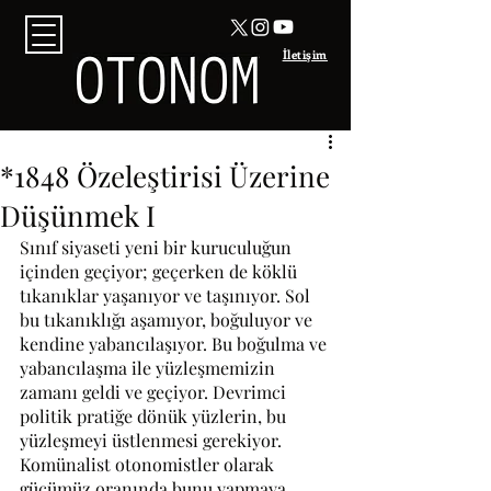
İletişim
*1848 Özeleştirisi Üzerine
Düşünmek I
Sınıf siyaseti yeni bir kuruculuğun 
içinden geçiyor; geçerken de köklü 
tıkanıklar yaşanıyor ve taşınıyor. Sol 
bu tıkanıklığı aşamıyor, boğuluyor ve 
kendine yabancılaşıyor. Bu boğulma ve 
yabancılaşma ile yüzleşmemizin 
zamanı geldi ve geçiyor. Devrimci 
politik pratiğe dönük yüzlerin, bu 
yüzleşmeyi üstlenmesi gerekiyor. 
Komünalist otonomistler olarak 
gücümüz oranında bunu yapmaya 