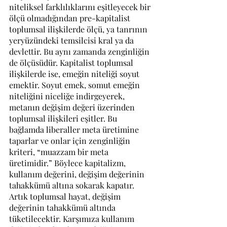
niteliksel farklılıklarını eşitleyecek bir 
ölçü olmadığından pre-kapitalist 
toplumsal ilişkilerde ölçü, ya tanrının 
yeryüzündeki temsilcisi kral ya da 
devlettir. Bu aynı zamanda zenginliğin 
de ölçüsüdür. Kapitalist toplumsal 
ilişkilerde ise, emeğin niteliği soyut 
emektir. Soyut emek, somut emeğin 
niteliğini niceliğe indirgeyerek, 
metanın değişim değeri üzerinden 
toplumsal ilişkileri eşitler. Bu 
bağlamda liberaller meta üretimine 
taparlar ve onlar için zenginliğin 
kriteri, “muazzam bir meta 
üretimidir.” Böylece kapitalizm, 
kullanım değerini, değişim değerinin 
tahakkümü altına sokarak kapatır. 
Artık toplumsal hayat, değişim 
değerinin tahakkümü altında 
tüketilecektir. Karşımıza kullanım 