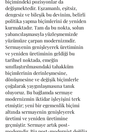
biçimindeki pozisyonlar da 
değişmektedir. Eşzamanlı, eşitsiz, 
dengesiz ve bileşik bu devinim, belirli 
politika yapma biçimlerini de yeniden 
kurmaktadır. Tam da bu nokta, solun 
yabancılaşmasıyla yüzleşmemizde 
yüzümüze çarpan modernizmdir. 
Sermayenin genişleyerek üretiminin 
ve yeniden üretiminin geldiği bu 
tarihsel noktada, emeğin 
sınıflaştırılmasındaki tahakküm 
biçimlerinin derinleşmesine, 
dönüşmesine ve değişik biçimlerle 
çoğalarak yaygınlaşmasına tanık 
oluyoruz. Bu bağlamda sermaye 
modernizmin iktidar işleyişini terk 
etmiştir; yeni bir egemenlik biçimi 
altında sermayenin genişleyerek 
üretimi ve yeniden üretimine 
geçmiştir. Sermaye artık post-
moderndir. Biz post-modernist değiliz 