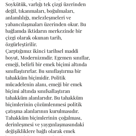
Soykütük, varlığı tek çizgi üzerinden 
değil, tıkanmaları, boğulmaları, 
anlamlılığı, melezleşmeleri ve 
yabancılaşmaları üzerinden okur. Bu 
bağlamda iktidarın merkezinde bir 
çizgi olarak okunan tarih, 
özgürleştirilir.
Çarptığımız ikinci tarihsel maddi 
boyut, Modernizmdir. Egemen sınıflar, 
emeği, belirli bir emek biçimi altında 
sınıflaştırırlar. Bu sınıflaştırma bir 
tahakküm biçimidir. Politik 
mücadelenin alanı, emeği bir emek 
biçimi altında sınıfsallaştıran 
tahakküm alanlarıdır. Bu tahakküm 
biçimlerinin çözümlenmesi politik 
çatışma alanlarının kurulmasıdır. 
Tahakküm biçimlerinin çoğalması, 
derinleşmesi ve yaygınlaşmasındaki 
değişikliklere bağlı olarak emek 