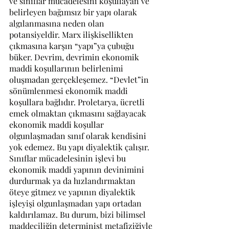
ve sınıflar mücadelesini koşullayan ve 
belirleyen bağımsız bir yapı olarak 
algılanmasına neden olan 
potansiyeldir. Marx ilişkisellikten 
çıkmasına karşın “yapı”ya çubuğu 
büker. Devrim, devrimin ekonomik 
maddi koşullarının belirlenimi 
oluşmadan gerçekleşemez. “Devlet”in 
sönümlenmesi ekonomik maddi 
koşullara bağlıdır. Proletarya, ücretli 
emek olmaktan çıkmasını sağlayacak 
ekonomik maddi koşullar 
olgunlaşmadan sınıf olarak kendisini 
yok edemez. Bu yapı diyalektik çalışır. 
Sınıflar mücadelesinin işlevi bu 
ekonomik maddi yapının devinimini 
durdurmak ya da hızlandırmaktan 
öteye gitmez ve yapının diyalektik 
işleyişi olgunlaşmadan yapı ortadan 
kaldırılamaz. Bu durum, bizi bilimsel 
maddeciliğin determinist metafiziğiyle 