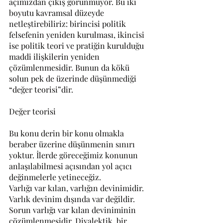
açımızdan çıkış görünmüyor. Bu iki 
boyutu kavramsal düzeyde 
netleştirebiliriz: birincisi politik 
felsefenin yeniden kurulması, ikincisi 
ise politik teori ve pratiğin kurulduğu 
maddi ilişkilerin yeniden 
çözümlenmesidir. Bunun da kökü 
solun pek de üzerinde düşünmediği 
“değer teorisi”dir.
Değer teorisi
Bu konu derin bir konu olmakla 
beraber üzerine düşünmenin sınırı 
yoktur. İlerde göreceğimiz konunun 
anlaşılabilmesi açısından yol açıcı 
değinmelerle yetineceğiz.
Varlığı var kılan, varlığın devinimidir. 
Varlık devinim dışında var değildir. 
Sorun varlığı var kılan deviniminin 
çözümlenmesidir. Diyalektik, bir 