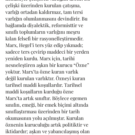
çelişki üzerinden kurulan çatışma, 
varlığı ortadan kaldırmaz, tam tersi 
varlığın olumlanmasını devindirir. Bu 
bağlamda diyalektik, reformisttir ve 
sınıflı toplumların varlığını meşru 
kılan felsefi bir rasyonelleştirmedir.
Marx, Hegel’i ters yüz edip yıkmadı; 
sadece ters çevirip maddeci bir yerden 
yeniden kurdu. Marx için, tarihi 
nesneleştiren aşkın bir kurucu “Özne” 
yoktur. Marx’ta özne kuran varlık 
değil kurulan varlıktır. Özneyi kuran 
tarihsel maddi koşullardır. Tarihsel 
maddi koşulların kurduğu özne 
Marx’ta artık sınıftır. Böylece egemen 
sınıfın, emeği, bir emek biçimi altında 
sınıflaştırması üzerinden bir tarih 
okumasının yolu açılmıştır. Kurulan 
öznenin kuruculuğu artık politiktir ve 
iktidardır; aşkın ve yabancılaşmış olan 