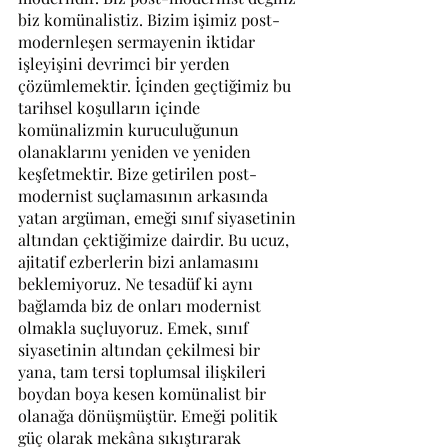
biz komünalistiz. Bizim işimiz post-
modernleşen sermayenin iktidar 
işleyişini devrimci bir yerden 
çözümlemektir. İçinden geçtiğimiz bu 
tarihsel koşulların içinde 
komünalizmin kuruculuğunun 
olanaklarını yeniden ve yeniden 
keşfetmektir. Bize getirilen post-
modernist suçlamasının arkasında 
yatan argüman, emeği sınıf siyasetinin 
altından çektiğimize dairdir. Bu ucuz, 
ajitatif ezberlerin bizi anlamasını 
beklemiyoruz. Ne tesadüf ki aynı 
bağlamda biz de onları modernist 
olmakla suçluyoruz. Emek, sınıf 
siyasetinin altından çekilmesi bir 
yana, tam tersi toplumsal ilişkileri 
boydan boya kesen komünalist bir 
olanağa dönüşmüştür. Emeği politik 
güç olarak mekâna sıkıştırarak 