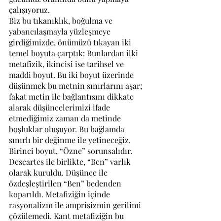
çalışıyoruz.
Biz bu tıkanıklık, boğulma ve 
yabancılaşmayla yüzleşmeye 
girdiğimizde, önümüzü tıkayan iki 
temel boyuta çarptık: Bunlardan ilki 
metafizik, ikincisi ise tarihsel ve 
maddi boyut. Bu iki boyut üzerinde 
düşünmek bu metnin sınırlarını aşar; 
fakat metin ile bağlantısını dikkate 
alarak düşüncelerimizi ifade 
etmediğimiz zaman da metinde 
boşluklar oluşuyor. Bu bağlamda 
sınırlı bir değinme ile yetineceğiz.
Birinci boyut, “Özne” sorunsalıdır. 
Descartes ile birlikte, “Ben” varlık 
olarak kuruldu. Düşünce ile 
özdeşleştirilen “Ben” bedenden 
koparıldı. Metafiziğin içinde 
rasyonalizm ile amprisizmin gerilimi 
çözülemedi. Kant metafiziğin bu 