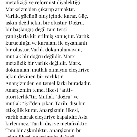
metafiziği ve reformist diyalektiği 
Marksizm’den çıkarıp atmaktır.
Varlık, gücünü oluş içinde kurar. Güç, 
aşkın değil içkin bir oluştur. Doğru, 
bir başlangıç değil tam tersi 
yanlışlarla kirletilmiş sonuçtur. Varlık, 
kuruculuğu ve kurulanı ile eşzamanlı 
bir oluştur. Varlık dokunulamayan, 
mutlak bir doğru değildir. Marx 
metafizik bir varlık değildir. Marx, 
dokunulan, mutlak olmayan eleştiriye 
içkin devinen bir varlıktır. 
Anarşizmden en temel farkı buradadır. 
Anarşizmin temel ilkesi “anti-
otoriterlik”tir. Mutlak “doğru” ve 
mutlak “iyi”den çıkar. Tarih-dışı bir 
etikçilik kurar. Anarşizmin ilkesi, 
varlık olarak eleştiriye kapalıdır. Asla 
kirlenmez. Tarih-dışı ve metafiziktir. 
Tam bir aşkınlıktır. Anarşizmin bu 
aşkın ilkesi, anarşizmin değerli 