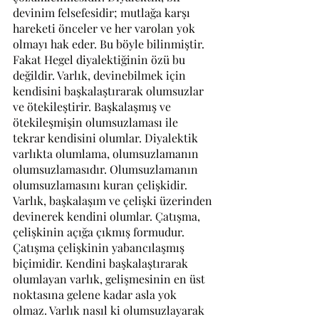
devinim felsefesidir; mutlağa karşı 
hareketi önceler ve her varolan yok 
olmayı hak eder. Bu böyle bilinmiştir. 
Fakat Hegel diyalektiğinin özü bu 
değildir. Varlık, devinebilmek için 
kendisini başkalaştırarak olumsuzlar 
ve ötekileştirir. Başkalaşmış ve 
ötekileşmişin olumsuzlaması ile 
tekrar kendisini olumlar. Diyalektik 
varlıkta olumlama, olumsuzlamanın 
olumsuzlamasıdır. Olumsuzlamanın 
olumsuzlamasını kuran çelişkidir. 
Varlık, başkalaşım ve çelişki üzerinden 
devinerek kendini olumlar. Çatışma, 
çelişkinin açığa çıkmış formudur. 
Çatışma çelişkinin yabancılaşmış 
biçimidir. Kendini başkalaştırarak 
olumlayan varlık, gelişmesinin en üst 
noktasına gelene kadar asla yok 
olmaz. Varlık nasıl ki olumsuzlayarak 