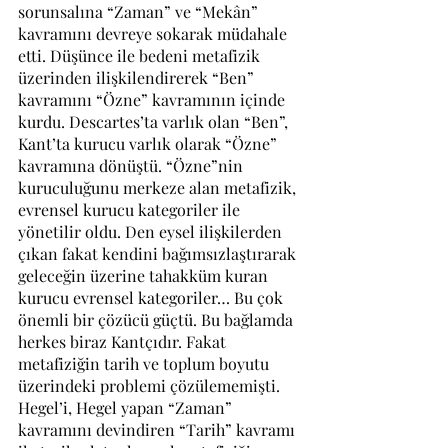
sorunsalına “Zaman” ve “Mekân” 
kavramını devreye sokarak müdahale 
etti. Düşünce ile bedeni metafizik 
üzerinden ilişkilendirerek “Ben” 
kavramını “Özne” kavramının içinde 
kurdu. Descartes’ta varlık olan “Ben”, 
Kant’ta kurucu varlık olarak “Özne” 
kavramına dönüştü. “Özne”nin 
kuruculuğunu merkeze alan metafizik, 
evrensel kurucu kategoriler ile 
yönetilir oldu. Den eysel ilişkilerden 
çıkan fakat kendini bağımsızlaştırarak 
geleceğin üzerine tahakküm kuran 
kurucu evrensel kategoriler… Bu çok 
önemli bir çözücü güçtü. Bu bağlamda 
herkes biraz Kantçıdır. Fakat 
metafiziğin tarih ve toplum boyutu 
üzerindeki problemi çözülememişti. 
Hegel’i, Hegel yapan “Zaman” 
kavramını devindiren “Tarih” kavramı 