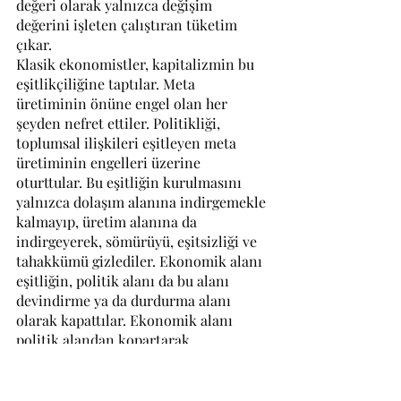
değeri olarak yalnızca değişim 
değerini işleten çalıştıran tüketim 
çıkar.
Klasik ekonomistler, kapitalizmin bu 
eşitlikçiliğine taptılar. Meta 
üretiminin önüne engel olan her 
şeyden nefret ettiler. Politikliği, 
toplumsal ilişkileri eşitleyen meta 
üretiminin engelleri üzerine 
oturttular. Bu eşitliğin kurulmasını 
yalnızca dolaşım alanına indirgemekle 
kalmayıp, üretim alanına da 
indirgeyerek, sömürüyü, eşitsizliği ve 
tahakkümü gizlediler. Ekonomik alanı 
eşitliğin, politik alanı da bu alanı 
devindirme ya da durdurma alanı 
olarak kapattılar. Ekonomik alanı 
politik alandan kopartarak, 
ekonominin politik özünü sakladılar. 
Kapitalizmi politik toplumdan 
soyutlayarak ekonomik toplum olarak 