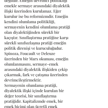
değildir. Emeğin devrimci politikliği 
emekle sermaye arasındaki diyalektik 
ilişki üzerinden kurulamaz. Eğer 
kurulur ise bu reformizmdir. Emeğin 
kendini olumlama politikliği, 
sermayenin kendini olumlama pratiği 
olan diyalektiğinden sürekli bir 
kaçıştır. Sınıflaştırma pratiğine karşı 
sürekli sınıfsızlaşma pratiği emeğin 
politik direnişi ve kuruculuğudur. 
Spinoza, Foucault ve Deleuze 
üzerinden bir Marx okuması, emeğin 
olumlanmasını, sermaye-emek 
arasındaki diyalektik ilişkiden çekip 
çıkarmak, fark ve çatışma üzerinden 
devrimcileştirmektir.
Sermayenin olumlama pratiği, 
diyalektik ilişki içinde kurulan bir 
değer teorisi, bir sınıflaştırma 
pratiğidir. Kapitalizmde emek, bir 
emek biçimi olan ücretli emek 