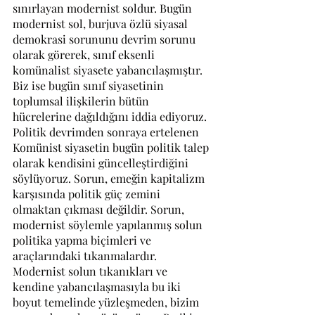
sınırlayan modernist soldur. Bugün 
modernist sol, burjuva özlü siyasal 
demokrasi sorununu devrim sorunu 
olarak görerek, sınıf eksenli 
komünalist siyasete yabancılaşmıştır. 
Biz ise bugün sınıf siyasetinin 
toplumsal ilişkilerin bütün 
hücrelerine dağıldığını iddia ediyoruz. 
Politik devrimden sonraya ertelenen 
Komünist siyasetin bugün politik talep 
olarak kendisini güncelleştirdiğini 
söylüyoruz. Sorun, emeğin kapitalizm 
karşısında politik güç zemini 
olmaktan çıkması değildir. Sorun, 
modernist söylemle yapılanmış solun 
politika yapma biçimleri ve 
araçlarındaki tıkanmalardır.
Modernist solun tıkanıkları ve 
kendine yabancılaşmasıyla bu iki 
boyut temelinde yüzleşmeden, bizim 