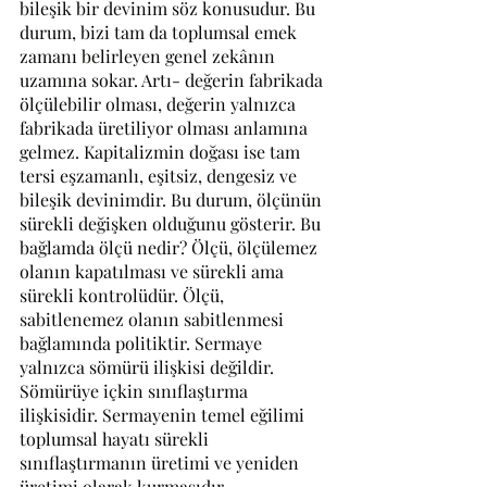
bileşik bir devinim söz konusudur. Bu 
durum, bizi tam da toplumsal emek 
zamanı belirleyen genel zekânın 
uzamına sokar. Artı- değerin fabrikada 
ölçülebilir olması, değerin yalnızca 
fabrikada üretiliyor olması anlamına 
gelmez. Kapitalizmin doğası ise tam 
tersi eşzamanlı, eşitsiz, dengesiz ve 
bileşik devinimdir. Bu durum, ölçünün 
sürekli değişken olduğunu gösterir. Bu 
bağlamda ölçü nedir? Ölçü, ölçülemez 
olanın kapatılması ve sürekli ama 
sürekli kontrolüdür. Ölçü, 
sabitlenemez olanın sabitlenmesi 
bağlamında politiktir. Sermaye 
yalnızca sömürü ilişkisi değildir. 
Sömürüye içkin sınıflaştırma 
ilişkisidir. Sermayenin temel eğilimi 
toplumsal hayatı sürekli 
sınıflaştırmanın üretimi ve yeniden 
üretimi olarak kurmasıdır. 