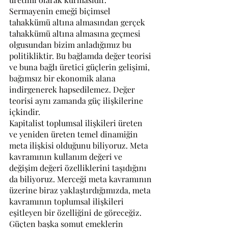
Sermayenin emeği biçimsel 
tahakkümü altına almasından gerçek 
tahakkümü altına almasına geçmesi 
olgusundan bizim anladığımız bu 
politikliktir. Bu bağlamda değer teorisi 
ve buna bağlı üretici güçlerin gelişimi, 
bağımsız bir ekonomik alana 
indirgenerek hapsedilemez. Değer 
teorisi aynı zamanda güç ilişkilerine 
içkindir.
Kapitalist toplumsal ilişkileri üreten 
ve yeniden üreten temel dinamiğin 
meta ilişkisi olduğunu biliyoruz. Meta 
kavramının kullanım değeri ve 
değişim değeri özelliklerini taşıdığını 
da biliyoruz. Merceği meta kavramının 
üzerine biraz yaklaştırdığımızda, meta 
kavramının toplumsal ilişkileri 
eşitleyen bir özelliğini de göreceğiz. 
Güçten başka somut emeklerin 