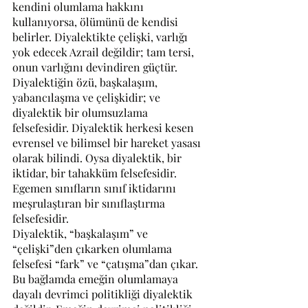
kendini olumlama hakkını 
kullanıyorsa, ölümünü de kendisi 
belirler. Diyalektikte çelişki, varlığı 
yok edecek Azrail değildir; tam tersi, 
onun varlığını devindiren güçtür. 
Diyalektiğin özü, başkalaşım, 
yabancılaşma ve çelişkidir; ve 
diyalektik bir olumsuzlama 
felsefesidir. Diyalektik herkesi kesen 
evrensel ve bilimsel bir hareket yasası 
olarak bilindi. Oysa diyalektik, bir 
iktidar, bir tahakküm felsefesidir. 
Egemen sınıfların sınıf iktidarını 
meşrulaştıran bir sınıflaştırma 
felsefesidir.
Diyalektik, “başkalaşım” ve 
“çelişki”den çıkarken olumlama 
felsefesi “fark” ve “çatışma”dan çıkar. 
Bu bağlamda emeğin olumlamaya 
dayalı devrimci politikliği diyalektik 