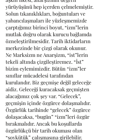
yürüyüşünü hep içerden çelmelemiştir.
Solun tıkanıklıkları, boğuntuları ve 
yabancılaşmaları ile yüzleşmemizde 
çarptığımız birinci boyut, “izm”lerin 
mutlak doğru olarak kurucu bağlamda 
özneleştirilmesidir. Tarih iktidarların 
merkezinde bir çizgi olarak okunur. 
Ne Marksizm ne Anarşizm, “ist”lerin 
tekeli altında çizgileştiremez. “İst” 
bizim eylemimizdir. Bütün “izm”ler 
sınıflar mücadelesi tarafından 
kurulandır. Biz geçmişe değil geleceğe 
aidiz. Geleceği kuracaksak geçmişten 
alacağımız çok şey var. “Gelecek”, 
geçmişin içinde özgürce dolaşmalıdır. 
Özgürlük tarihinde “gelecek” özgürce 
dolaşacaksa, “bugün” “izm”leri özgür 
bırakmalıdır. Ancak bu koşullarda 
özgürlükçü bir tarih okuması olan 
“soykütük” çalışmasına girilebilir. 