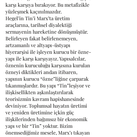
karşı karşıya bırakıyor. Bu metafizikle 
yüzleşmek kaçınılmazdır.
Hegel’in Tin’i Marx’ta üretim 
araçlarına, tarihsel diyalektiği 
sermayenin hareketine dönüşmüştür. 
Belirleyen fakat belirlenemeyen, 
artzamanlı ve altyapı-üstyapı 
hiyerarşisi ile işleyen kurucu bir özne-
yapı ile karşı karşıyayız. Yapısalcılar, 
öznenin kuruculuğu karşısına kurulan 
özneyi diktikleri andan itibaren, 
yapının kurucu “özne”liğine çarparak 
tıkanmışlardır. Bu yapı “Tin”leşiyor ve 
ilişkisellikten aşkınlaştırılarak 
teorisizmin kavram hapishanesinde 
deviniyor. Toplumsal hayatın üretimi 
ve yeniden üretimine içkin güç 
ilişkilerinden bağımsız bir ekonomik 
yapı ve bir “Tin” yoktur. Bizim 
önemsediğimiz mesele, Marx’ı tıkayan 