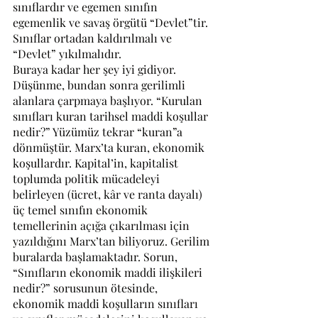
sınıflardır ve egemen sınıfın 
egemenlik ve savaş örgütü “Devlet”tir. 
Sınıflar ortadan kaldırılmalı ve 
“Devlet” yıkılmalıdır.
Buraya kadar her şey iyi gidiyor. 
Düşünme, bundan sonra gerilimli 
alanlara çarpmaya başlıyor. “Kurulan 
sınıfları kuran tarihsel maddi koşullar 
nedir?” Yüzümüz tekrar “kuran”a 
dönmüştür. Marx’ta kuran, ekonomik 
koşullardır. Kapital’in, kapitalist 
toplumda politik mücadeleyi 
belirleyen (ücret, kâr ve ranta dayalı) 
üç temel sınıfın ekonomik 
temellerinin açığa çıkarılması için 
yazıldığını Marx’tan biliyoruz. Gerilim 
buralarda başlamaktadır. Sorun, 
“Sınıfların ekonomik maddi ilişkileri 
nedir?” sorusunun ötesinde, 
ekonomik maddi koşulların sınıfları 